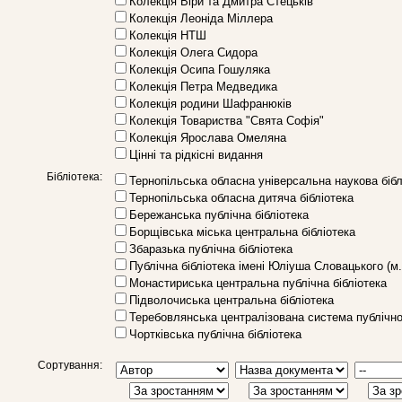
Колекція Віри та Дмитра Стецьків
Колекція Леоніда Міллера
Колекція НТШ
Колекція Олега Сидора
Колекція Осипа Гошуляка
Колекція Петра Медведика
Колекція родини Шафранюків
Колекція Товариства "Свята Софія"
Колекція Ярослава Омеляна
Цінні та рідкісні видання
Бібліотека:
Тернопільська обласна універсальна наукова бібл
Тернопільська обласна дитяча бібліотека
Бережанська публічна бібліотека
Борщівська міська центральна бібліотека
Збаразька публічна бібліотека
Публічна бібліотека імені Юліуша Словацького (м
Монастириська центральна публічна бібліотека
Підволочиська центральна бібліотека
Теребовлянська централізована система публічно
Чортківська публічна бібліотека
Сортування: