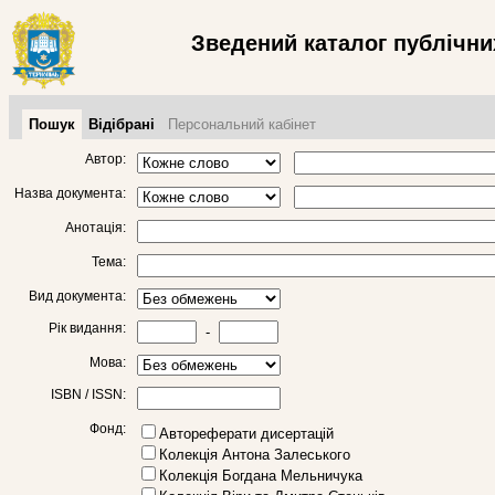
Зведений каталог публічних
Пошук
Відібрані
Персональний кабінет
Автор:
Назва документа:
Анотація:
Тема:
Вид документа:
Рік видання:
-
Мова:
ISBN / ISSN:
Фонд:
Автореферати дисертацій
Колекція Антона Залеського
Колекція Богдана Мельничука