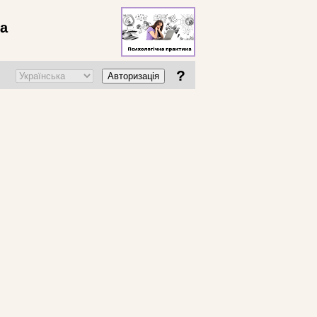
ва
?
Авторизація