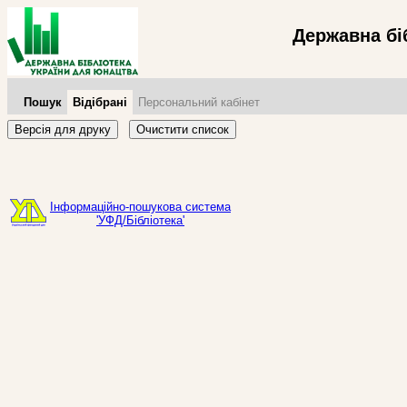
Державна бі
Пошук
Відібрані
Персональний кабінет
Версія для друку
Очистити список
Інформаційно-пошукова система
'УФД/Бібліотека'