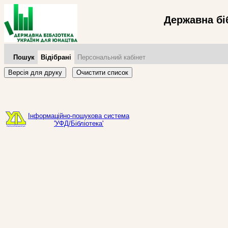
Державна бі
Пошук
Відібрані
Персональний кабінет
Версія для друку
Очистити список
Інформаційно-пошукова система
'УФД/Бібліотека'