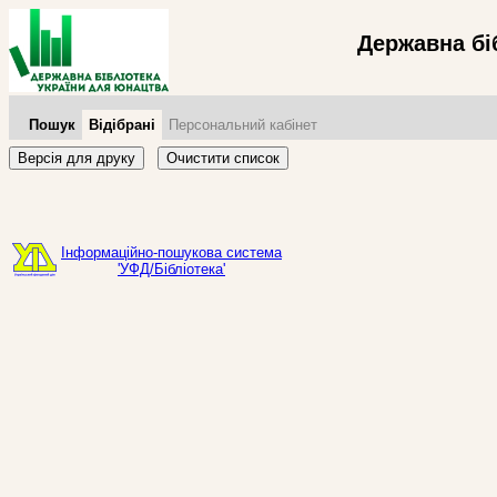
Державна бі
Пошук
Відібрані
Персональний кабінет
Версія для друку
Очистити список
Інформаційно-пошукова система
'УФД/Бібліотека'