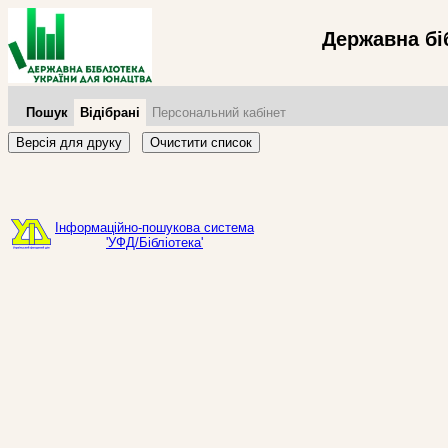
Державна бі
Пошук
Відібрані
Персональний кабінет
Версія для друку
Очистити список
Інформаційно-пошукова система
'УФД/Бібліотека'