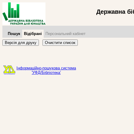
Державна бі
Пошук
Відібрані
Персональний кабінет
Версія для друку
Очистити список
Інформаційно-пошукова система
'УФД/Бібліотека'