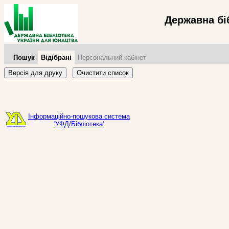
Державна бі
Пошук
Відібрані
Персональний кабінет
Версія для друку
Очистити список
Інформаційно-пошукова система
'УФД/Бібліотека'