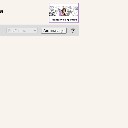
ва
?
Авторизація