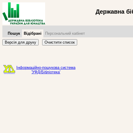
Державна бі
Пошук
Відібрані
Персональний кабінет
Версія для друку
Очистити список
Інформаційно-пошукова система
'УФД/Бібліотека'