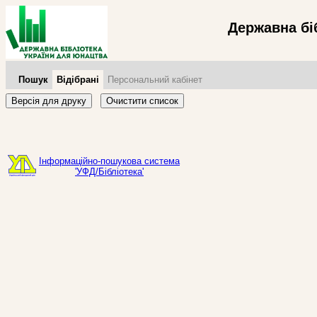
Державна бі
Пошук
Відібрані
Персональний кабінет
Версія для друку
Очистити список
Інформаційно-пошукова система
'УФД/Бібліотека'