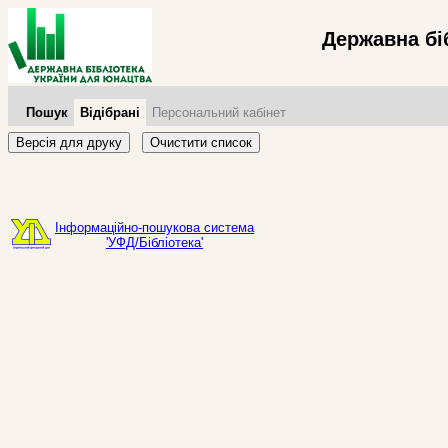
Державна бі
Пошук
Відібрані
Персональний кабінет
Версія для друку
Очистити список
Інформаційно-пошукова система
'УФД/Бібліотека'