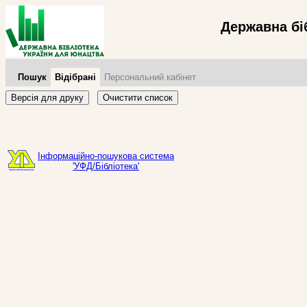
Державна бі
Пошук
Відібрані
Персональний кабінет
Версія для друку
Очистити список
Інформаційно-пошукова система
'УФД/Бібліотека'