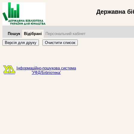
Державна бі
Пошук
Відібрані
Персональний кабінет
Версія для друку
Очистити список
Інформаційно-пошукова система
'УФД/Бібліотека'