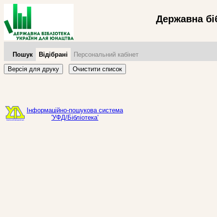
Державна бі
Пошук
Відібрані
Персональний кабінет
Версія для друку
Очистити список
Інформаційно-пошукова система
'УФД/Бібліотека'