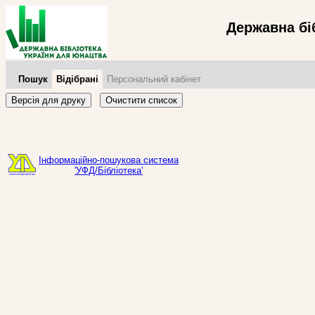
Державна бі
Пошук
Відібрані
Персональний кабінет
Версія для друку
Очистити список
Інформаційно-пошукова система
'УФД/Бібліотека'