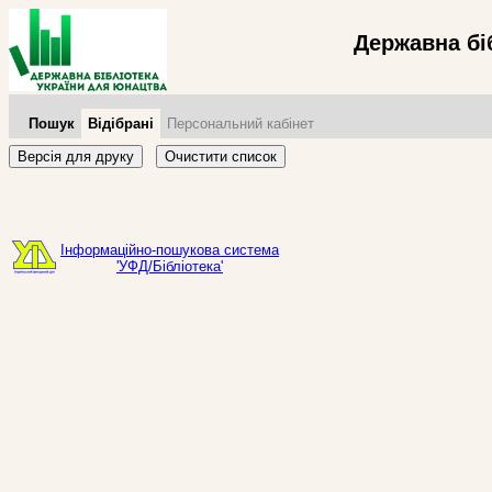
Державна бі
Пошук
Відібрані
Персональний кабінет
Версія для друку
Очистити список
Інформаційно-пошукова система
'УФД/Бібліотека'