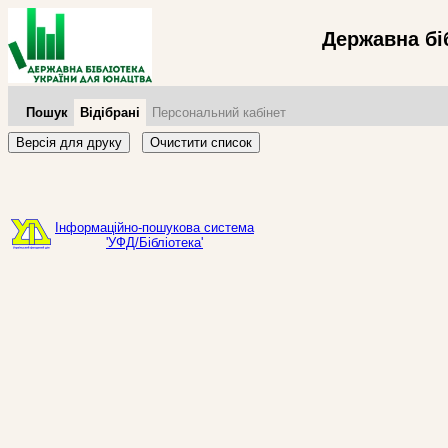
Державна бі
Пошук
Відібрані
Персональний кабінет
Версія для друку
Очистити список
Інформаційно-пошукова система
'УФД/Бібліотека'