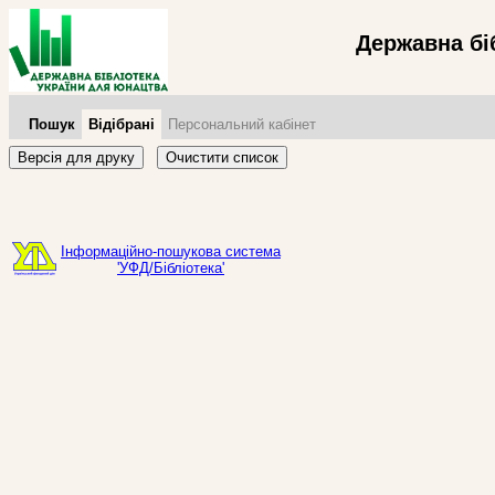
Державна бі
Пошук
Відібрані
Персональний кабінет
Версія для друку
Очистити список
Інформаційно-пошукова система
'УФД/Бібліотека'