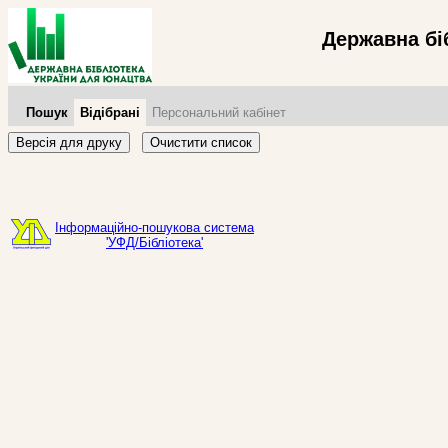
Державна бі
Пошук
Відібрані
Персональний кабінет
Версія для друку
Очистити список
Інформаційно-пошукова система
'УФД/Бібліотека'