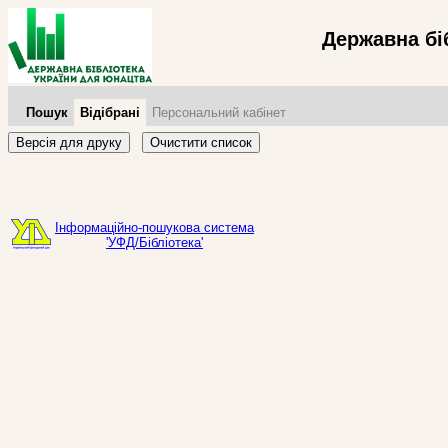
Державна бі
Пошук
Відібрані
Персональний кабінет
Версія для друку
Очистити список
Інформаційно-пошукова система
'УФД/Бібліотека'