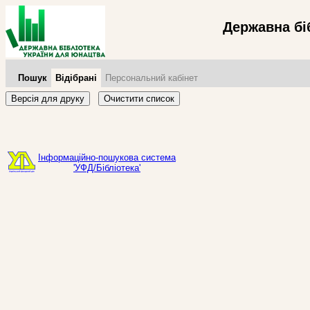
Державна бі
Пошук
Відібрані
Персональний кабінет
Версія для друку
Очистити список
Інформаційно-пошукова система
'УФД/Бібліотека'