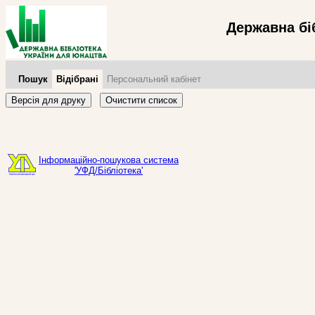
Державна бі
Пошук
Відібрані
Персональний кабінет
Версія для друку
Очистити список
Інформаційно-пошукова система
'УФД/Бібліотека'