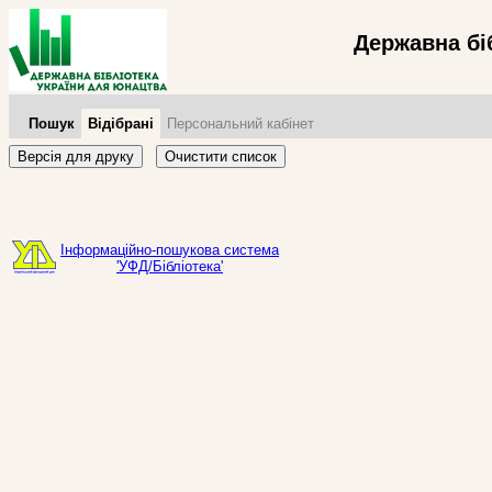
Державна бі
Пошук
Відібрані
Персональний кабінет
Версія для друку
Очистити список
Інформаційно-пошукова система
'УФД/Бібліотека'