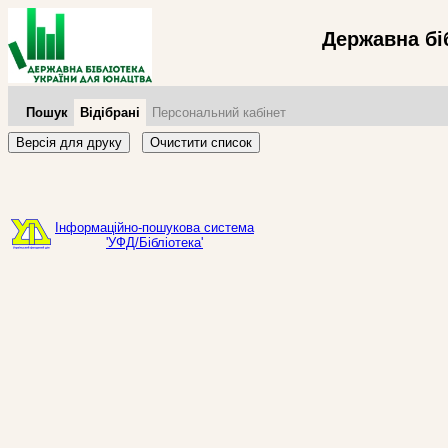
Державна бі
Пошук
Відібрані
Персональний кабінет
Версія для друку
Очистити список
Інформаційно-пошукова система
'УФД/Бібліотека'