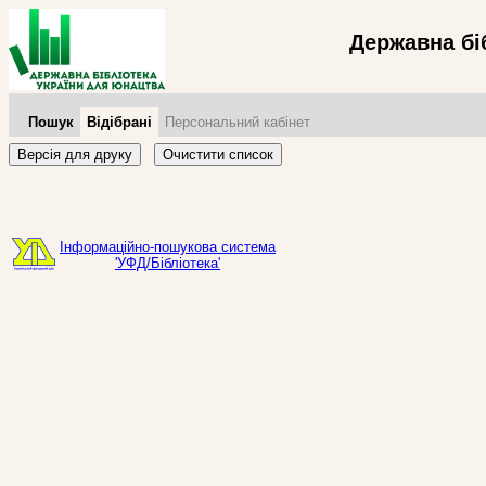
Державна бі
Пошук
Відібрані
Персональний кабінет
Версія для друку
Очистити список
Інформаційно-пошукова система
'УФД/Бібліотека'