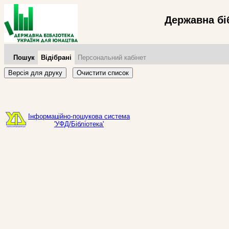
Державна бі
Пошук
Відібрані
Персональний кабінет
Версія для друку
Очистити список
Інформаційно-пошукова система
'УФД/Бібліотека'