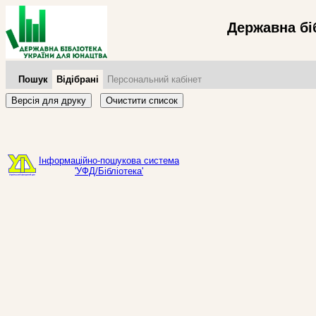
Державна бі
Пошук
Відібрані
Персональний кабінет
Версія для друку
Очистити список
Інформаційно-пошукова система
'УФД/Бібліотека'