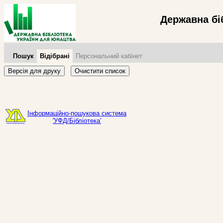
Державна бі
Пошук
Відібрані
Персональний кабінет
Версія для друку
Очистити список
Інформаційно-пошукова система
'УФД/Бібліотека'