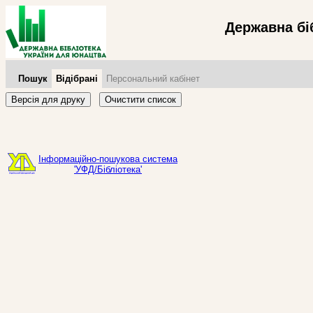
Державна бі
Пошук
Відібрані
Персональний кабінет
Версія для друку
Очистити список
Інформаційно-пошукова система
'УФД/Бібліотека'