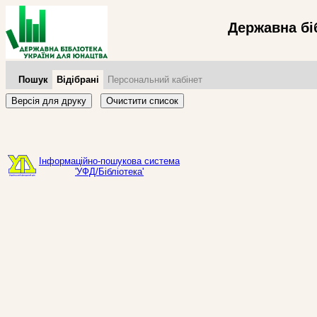
Державна бі
Пошук
Відібрані
Персональний кабінет
Версія для друку
Очистити список
Інформаційно-пошукова система
'УФД/Бібліотека'