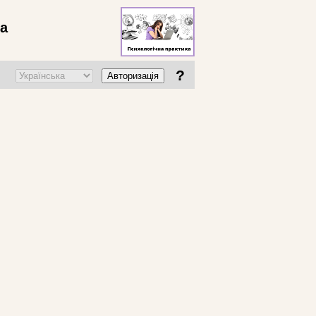
ва
?
Авторизація