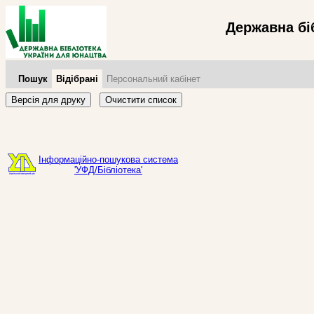
Державна бі
Пошук
Відібрані
Персональний кабінет
Версія для друку
Очистити список
Інформаційно-пошукова система
'УФД/Бібліотека'