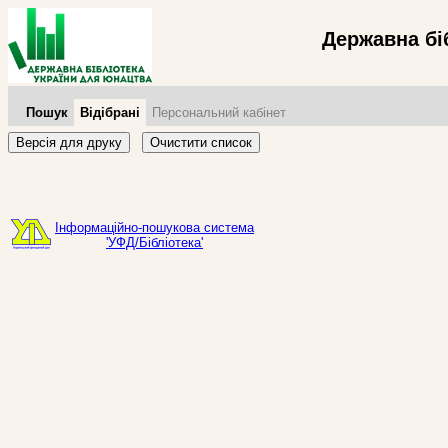
Державна бі
Пошук
Відібрані
Персональний кабінет
Версія для друку
Очистити список
Інформаційно-пошукова система
'УФД/Бібліотека'