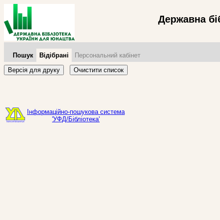
Державна бі
Пошук
Відібрані
Персональний кабінет
Версія для друку
Очистити список
Інформаційно-пошукова система
'УФД/Бібліотека'