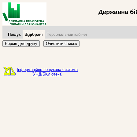
Державна бі
Пошук
Відібрані
Персональний кабінет
Версія для друку
Очистити список
Інформаційно-пошукова система
'УФД/Бібліотека'