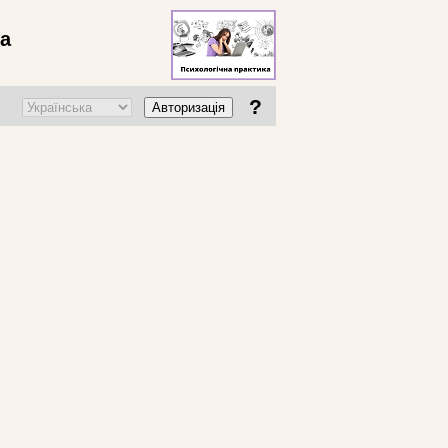
ва
?
Авторизація