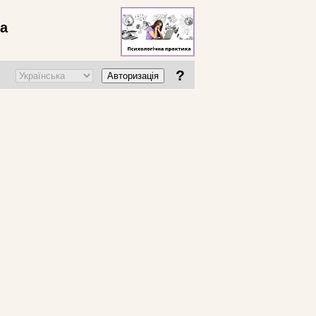
ва
?
Авторизація