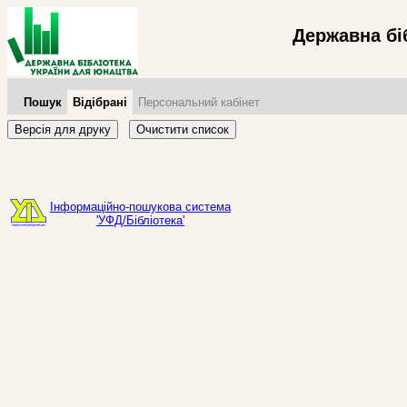
Державна бі
Пошук
Відібрані
Персональний кабінет
Версія для друку
Очистити список
Інформаційно-пошукова система
'УФД/Бібліотека'