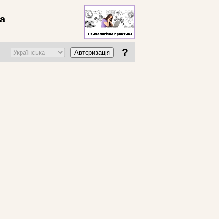
ва
?
Авторизація