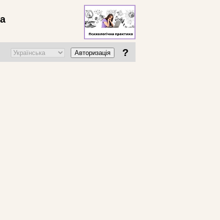
ва
?
Авторизація