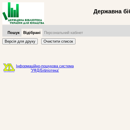
Державна бі
Пошук
Відібрані
Персональний кабінет
Версія для друку
Очистити список
Інформаційно-пошукова система
'УФД/Бібліотека'