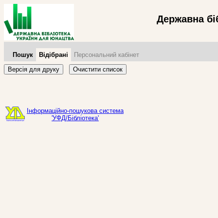
Державна бі
Пошук
Відібрані
Персональний кабінет
Версія для друку
Очистити список
Інформаційно-пошукова система
'УФД/Бібліотека'