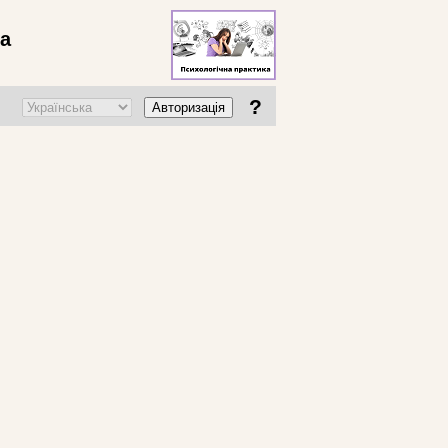
ва
?
Авторизація