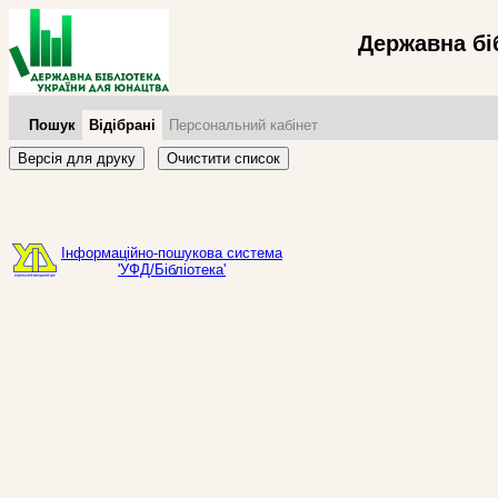
Державна бі
Пошук
Відібрані
Персональний кабінет
Версія для друку
Очистити список
Інформаційно-пошукова система
'УФД/Бібліотека'