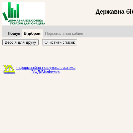
Державна бі
Пошук
Відібрані
Персональний кабінет
Версія для друку
Очистити список
Інформаційно-пошукова система
'УФД/Бібліотека'