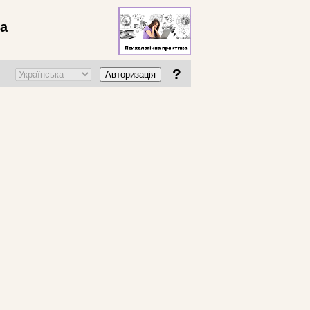
ва
?
Авторизація