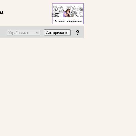
ва
?
Авторизація