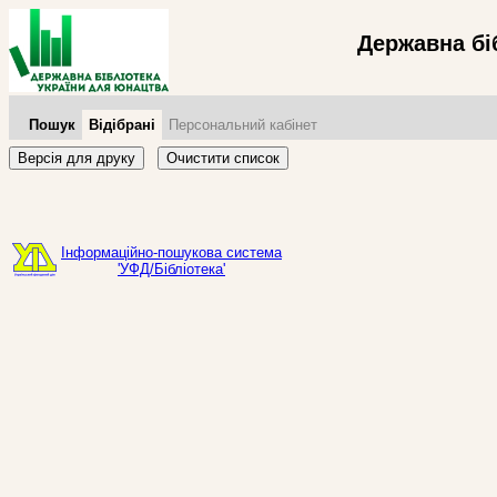
Державна бі
Пошук
Відібрані
Персональний кабінет
Версія для друку
Очистити список
Інформаційно-пошукова система
'УФД/Бібліотека'