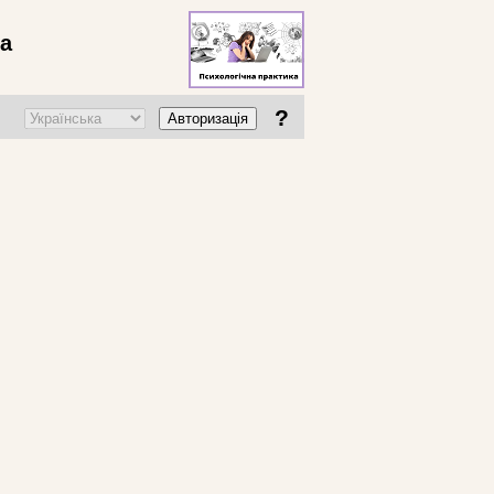
ва
?
Авторизація